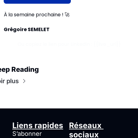
À la semaine prochaine ! 
🚀
Grégoire SEMELET
Ou copiez le lien pour LinkedIn : {{live_url}}
eep Reading
ir plus
Liens rapides
Réseaux 
S’abonner
sociaux