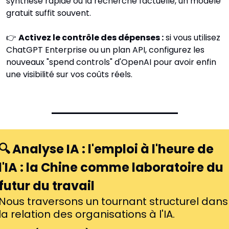
synthèse rapide ou la recherche factuelle, un modèle 
gratuit suffit souvent.
👉 
Activez le contrôle des dépenses :
 si vous utilisez 
ChatGPT Enterprise ou un plan API, configurez les 
nouveaux "spend controls" d'OpenAI pour avoir enfin 
une visibilité sur vos coûts réels.
🔍
Analyse IA : l'emploi à l'heure de 
l'IA : la Chine comme laboratoire du 
futur du travail
Nous traversons un tournant structurel dans 
la relation des organisations à l'IA.