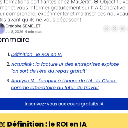
s formations certifiantes chez MaCertif. 🎯 Objectif : vo
rmer et vous informer gratuitement sur l'IA Générative 
ur comprendre, expérimenter et maîtriser ces nouveau
tils avant qu'ils ne vous dépassent.
Grégoire SEMELET
Jul 8, 2026
4 min read
•
ommaire
Définition : le ROI en IA
Actualité : la facture IA des entreprises explose — 
"on sort de l'ère du repas gratuit"
Analyse IA : l'emploi à l'heure de l'IA : la Chine 
comme laboratoire du futur du travail
Inscrivez-vous aux cours gratuits IA
📖
Définition : 
le ROI en IA