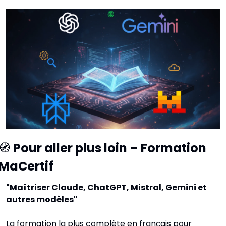
🧭
 Pour aller plus loin – Formation 
MaCertif
"Maîtriser Claude, ChatGPT, Mistral, Gemini et 
autres modèles"
La formation la plus complète en français pour 