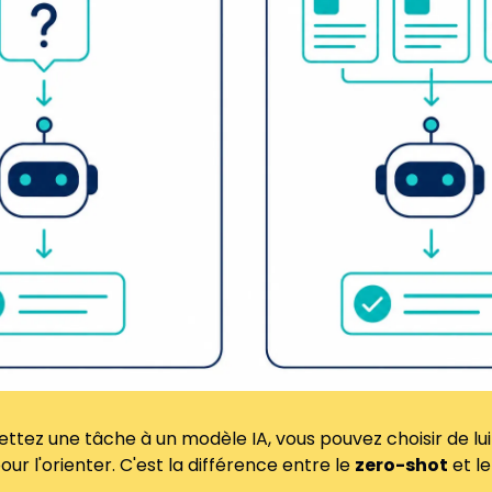
tez une tâche à un modèle IA, vous pouvez choisir de lui
r l'orienter. C'est la différence entre le 
zero-shot
 et le