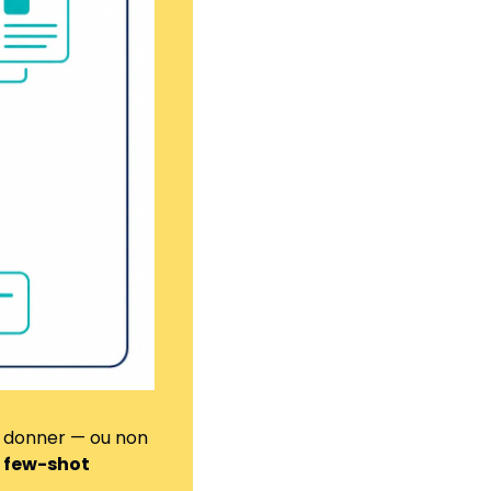
 donner — ou non 
 
few-shot 