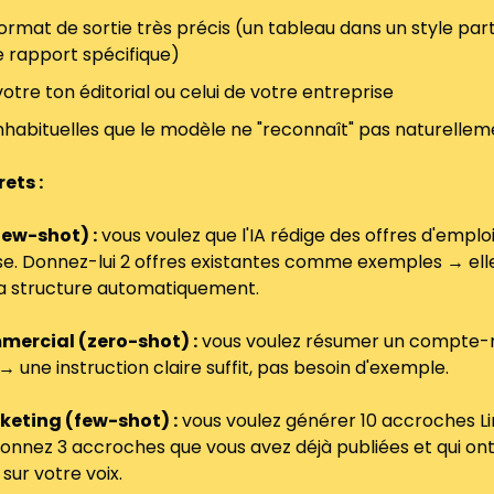
ormat de sortie très précis (un tableau dans un style parti
e rapport spécifique)
otre ton éditorial ou celui de votre entreprise
inhabituelles que le modèle ne "reconnaît" pas naturelle
ets :
few-shot) :
 vous voulez que l'IA rédige des offres d'emploi
se. Donnez-lui 2 offres existantes comme exemples → elle 
 la structure automatiquement.
mercial (zero-shot) :
 vous voulez résumer un compte-r
 → une instruction claire suffit, pas besoin d'exemple.
keting (few-shot) :
 vous voulez générer 10 accroches Li
Donnez 3 accroches que vous avez déjà publiées et qui on
sur votre voix.