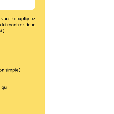
ous lui expliquez 
 lui montrez deux 
t).
ion simple)
qui 