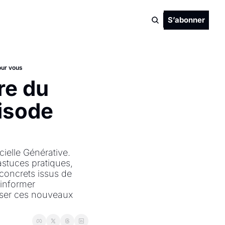
S’abonner
our vous
re du 
isode 
elle Générative. 
stuces pratiques, 
 concrets issus de 
informer 
iser ces nouveaux 