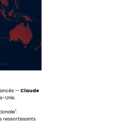
vancés — 
Claude 
s-Unis.
onale". 
 ressortissants 