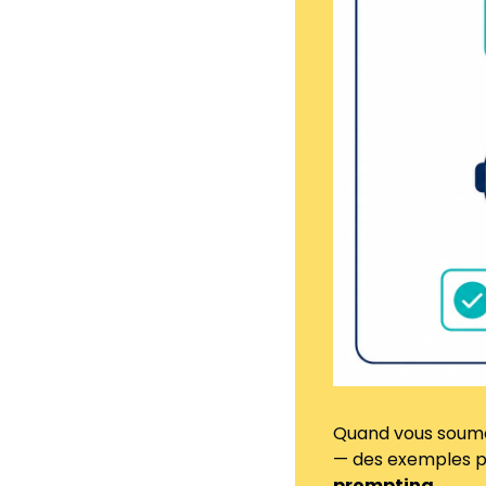
Quand vous soumet
— des exemples pou
prompting
.