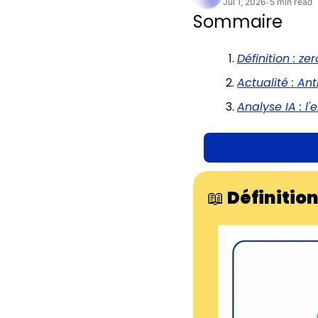
Jul 1, 2026
5 min read
•
Sommaire
Définition : z
Actualité : An
Analyse IA : l
📖
Définition 