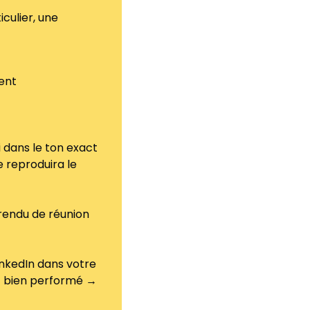
culier, une 
ment
 dans le ton exact 
reproduira le 
endu de réunion 
nkedIn dans votre 
t bien performé → 