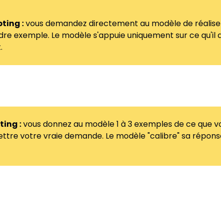
ting :
 vous demandez directement au modèle de réaliser
dre exemple. Le modèle s'appuie uniquement sur ce qu'il a 
.
l en 3 points clés."
ing :
 vous donnez au modèle 1 à 3 exemples de ce que vo
ettre votre vraie demande. Le modèle "calibre" sa réponse
je veux que tu résumes des emails :
umé A
mé B
me cet email."