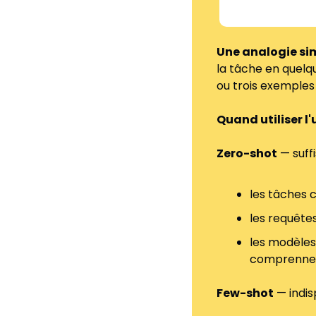
Une analogie sim
la tâche en quelqu
ou trois exemples
Quand utiliser l'
Zero-shot
 — suff
les tâches c
les requête
les modèles
comprennen
Few-shot
 — indi