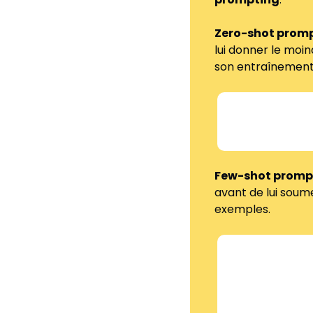
Zero-shot promp
lui donner le moin
son entraînement
"Résume cet emai
Few-shot prompt
avant de lui soum
exemples.
"Voici comment 
Email A → Rés
Email B → Résu
Maintenant résu