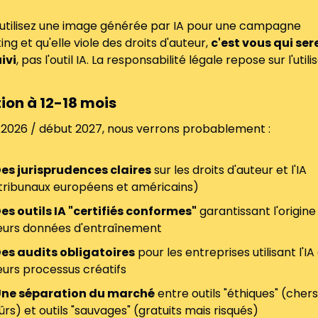
 utilisez une image générée par IA pour une campagne 
ng et qu'elle viole des droits d'auteur, 
c'est vous qui sere
ivi
, pas l'outil IA. La responsabilité légale repose sur l'utili
ion à 12-18 mois
in 2026 / début 2027, nous verrons probablement :
es jurisprudences claires
 sur les droits d'auteur et l'IA 
tribunaux européens et américains)
es outils IA "certifiés conformes"
 garantissant l'origine 
eurs données d'entraînement
es audits obligatoires
 pour les entreprises utilisant l'IA
eurs processus créatifs
ne séparation du marché
 entre outils "éthiques" (chers
ûrs) et outils "sauvages" (gratuits mais risqués)