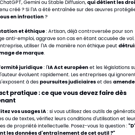
z ChatGPT, Gemini ou Stable Diffusion, 
qui détient les dro
ous en infraction
 ?
utation et éthique
 : Artisan, déjà controversée pour son 
 anti-emploi, aggrave son cas en étant accusée de vol. 
ntreprise, utiliser l'IA de manière non éthique peut 
détruir
 image de marque
.
formité juridique
 : l'
IA Act européen
 et les législations su
d'auteur évoluent rapidement. Les entreprises qui ignorent
s'exposent à des 
poursuites judiciaires
 et des 
amende
ct pratique : ce que vous devez faire dès 
enant
itez vos usages IA
 : si vous utilisez des outils de générati
 ou de textes, vérifiez leurs conditions d'utilisation et leur
ues de propriété intellectuelle. Posez-vous la question : 
"D'
nt les données d'entraînement de cet outil ?"