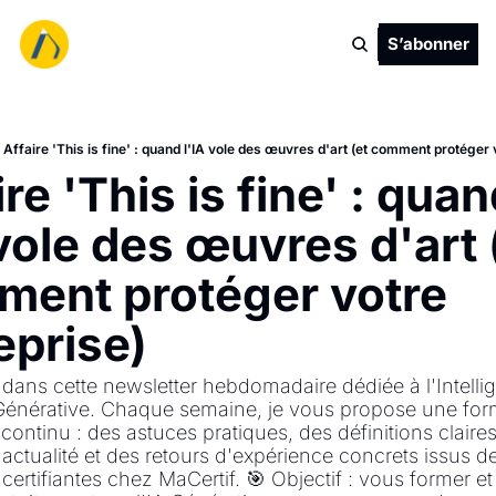
S’abonner
Affaire 'This is fine' : quand l'IA vole des œuvres d'art (et comment protéger 
re 'This is fine' : quan
 vole des œuvres d'art (
ent protéger votre 
eprise)
ans cette newsletter hebdomadaire dédiée à l'Intelli
e Générative. Chaque semaine, je vous propose une for
 continu : des astuces pratiques, des définitions claires
actualité et des retours d'expérience concrets issus de
certifiantes chez MaCertif. 🎯 Objectif : vous former et