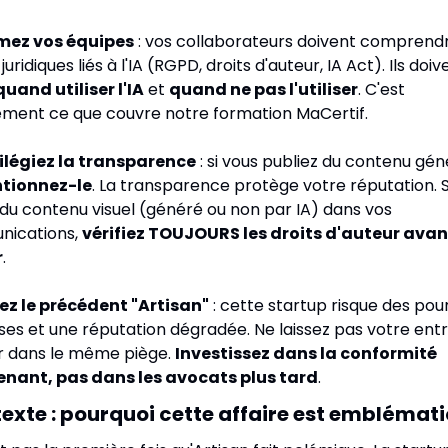
mez vos équipes
 : vos collaborateurs doivent comprendre
juridiques liés à l'IA (RGPD, droits d'auteur, IA Act). Ils doive
quand utiliser l'IA
 et 
quand ne pas l'utiliser
. C'est 
ément ce que couvre notre formation MaCertif.
vilégiez la transparence
 : si vous publiez du contenu gén
tionnez-le
. La transparence protège votre réputation. Si
z du contenu visuel (généré ou non par IA) dans vos 
ications, 
vérifiez TOUJOURS les droits d'auteur avant
r
.
ez le précédent "Artisan"
 : cette startup risque des pour
es et une réputation dégradée. Ne laissez pas votre entr
 dans le même piège. 
Investissez dans la conformité 
nant, pas dans les avocats plus tard
.
texte : pourquoi cette affaire est emblémat