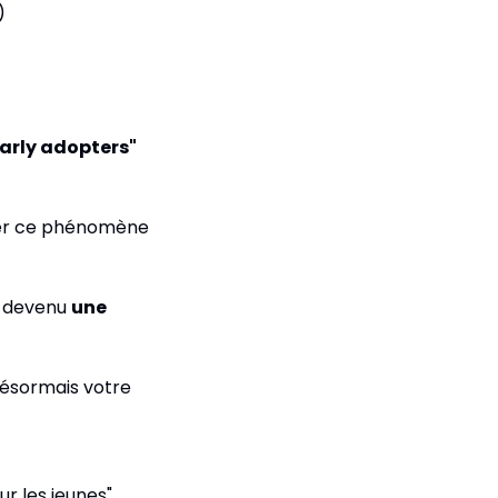
)
early adopters" 
orer ce phénomène 
st devenu 
une 
désormais votre 
r les jeunes".