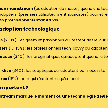
ion mainstream
 (ou adoption de masse) quand une tech
adopters" (premiers utilisateurs enthousiastes) pour être 
les 
professionnels standards
.
'adoption technologique
rs
 (2-3%) : les geeks et passionnés qui testent dès le jour 1
ters
 (13-15%) : les professionnels tech-savvy qui adopte
récoce
 (34%) : les pragmatiques qui adoptent quand la te
ardive
 (34%) : les sceptiques qui adoptent par nécessité
ires
 (16%) : ceux qui résistent jusqu'au bout
 important ?
stream marque le moment où une technologie devien