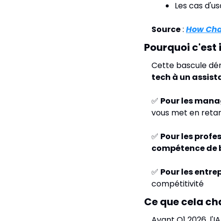
Les cas d'us
Source
 : 
How Cha
Pourquoi c'est
Cette bascule d
tech à un assis
✅
Pour les mana
vous met en retar
✅
Pour les profe
compétence de 
✅
Pour les entre
compétitivité
Ce que cela c
Avant Q1 2026, l'I