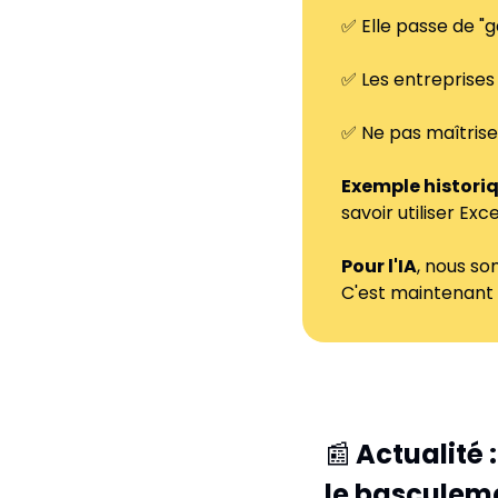
✅
 Elle passe de "
✅
 Les entreprise
✅
 Ne pas maîtrise
Exemple histori
savoir utiliser Ex
Pour l'IA
, nous s
C'est maintenant q
📰
Actualité
le basculem