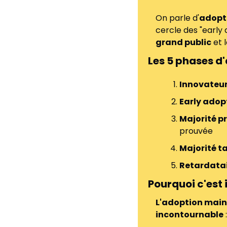
On parle d'
adopt
cercle des "early 
grand public
 et 
Les 5 phases d
Innovateu
Early adop
Majorité p
prouvée
Majorité t
Retardata
Pourquoi c'est
L'adoption main
incontournable
 :