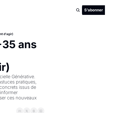
S’abonner
t d'agir)
+35 ans 
r)
elle Générative. 
stuces pratiques, 
 concrets issus de 
informer 
iser ces nouveaux 