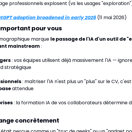
age professionnels explosent (vs les usages "exploration"
tGPT adoption broadened in early 2026
 (11 mai 2026)
 important pour vous
émographique marque 
le passage de l'IA d'un outil de "
tant mainstream
 :
gers
 : vos équipes utilisent déjà massivement l'IA — ign
d stratégique
ssionnels
 : maîtriser l'IA n'est plus un "plus" sur le CV, c'e
base
 attendue
prises
 : la formation IA de vos collaborateurs détermine 
hange concrètement
A était perçue comme un "truc de geeks" ou un "gadget pou