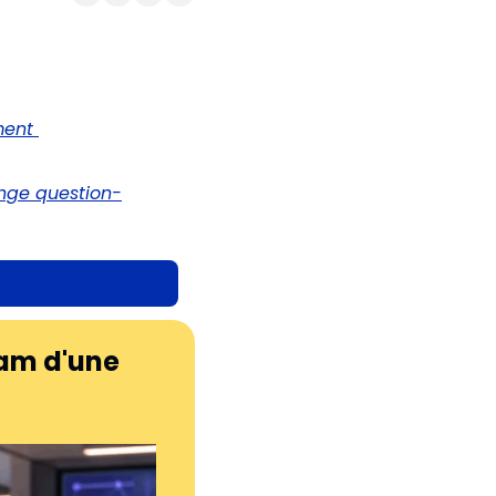
ent 
ange question-
am d'une 