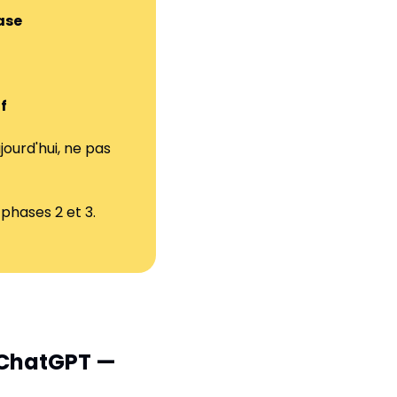
ase
f
ourd'hui, ne pas 
phases 2 et 3. 
 ChatGPT — 