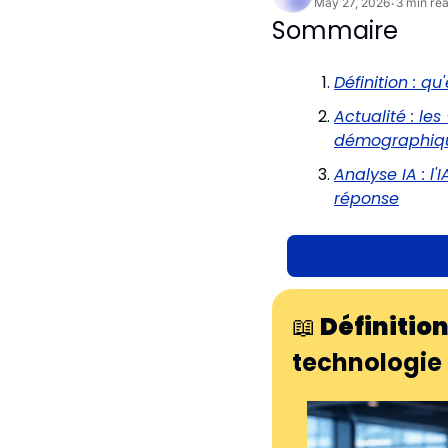
May 27, 2026
3 min re
•
Sommaire
Définition : q
Actualité : l
démographique
Analyse IA : l
réponse
📖
Définition 
technologie 